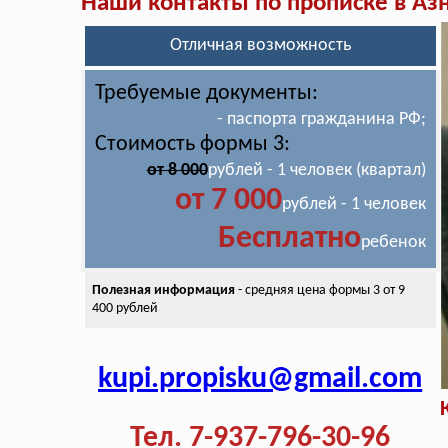
Наши контакты по прописке в Аз
Отличная возможность
Требуемые документы:
- паспорта гражданина РФ;
Стоимость формы 3:
от 8 000
рублей - 1 человек (квартал)
от 7 000
рублей - 1 человек
Бесплатно
ребенок
Полезная информация
- средняя цена
формы 3 от 9
400 рублей
kupi.propisku@gmail.com
Тел. 7-937-796-30-96