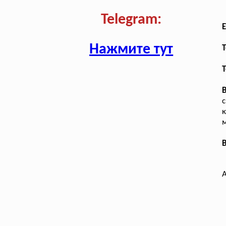
Telegram:
E
Нажмите тут
T
Т
с
к
м
В
А