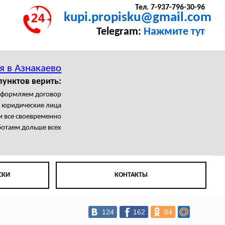
Тел. 7-937-796-30-96
kupi.propisku@gmail.com
Telegram:
Нажмите тут
я в Азнакаево
пунктов верить:
формляем договор
я юридические лица
 все своевременно
отаем дольше всех
СКИ
КОНТАКТЫ
124
162
84